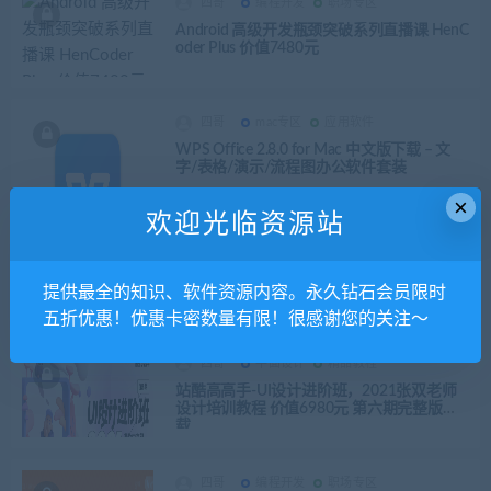
四哥
编程开发
职场专区
Android 高级开发瓶颈突破系列直播课 HenC
oder Plus 价值7480元
四哥
mac专区
应用软件
WPS Office 2.8.0 for Mac 中文版下载 – 文
字/表格/演示/流程图办公软件套装
×
欢迎光临资源站
四哥
android专区
软件资源
神马视频App客户端源代码
提供最全的知识、软件资源内容。永久钻石会员限时
五折优惠！优惠卡密数量有限！很感谢您的关注～
四哥
平面设计
精品教程
站酷高高手-UI设计进阶班，2021张双老师
设计培训教程 价值6980元 第六期完整版下
载
四哥
编程开发
职场专区