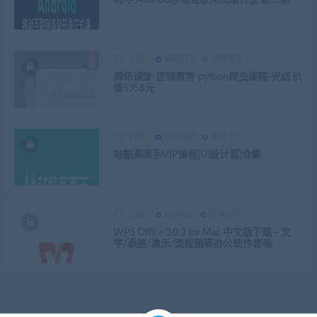
四哥
编程开发
职场专区
腾讯课堂-逻辑教育-python爬虫课程-完结 价
值5958元
四哥
平面设计
职场专区
站酷高高手VIP课程[UI设计篇]合集
四哥
mac专区
应用软件
WPS Office 3.0.2 for Mac 中文版下载 – 文
字/表格/演示/流程图等办公软件套装