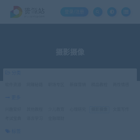
登录/注册
摄影摄像
分类
软件资源
网赚秘籍
职场专区
新媒营销
精品教程
两性情感
更多
兴趣爱好
其他教程
少儿教育
心理研究
摄影摄像
文案写作
考试宝典
语言学习
金融理财
标签