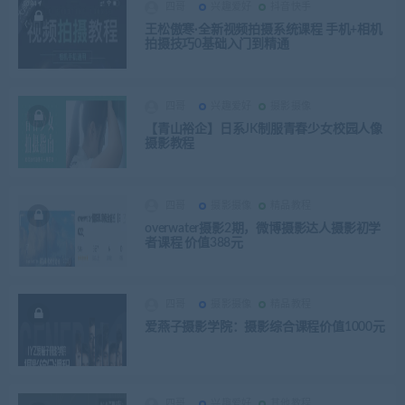
四哥
兴趣爱好
抖音快手
王松傲寒·全新视频拍摄系统课程 手机+相机
拍摄技巧0基础入门到精通
四哥
兴趣爱好
摄影摄像
【青山裕企】日系JK制服青春少女校园人像
摄影教程
四哥
摄影摄像
精品教程
overwater摄影2期，微博摄影达人摄影初学
者课程 价值388元
四哥
摄影摄像
精品教程
爱燕子摄影学院：摄影综合课程价值1000元
四哥
兴趣爱好
其他教程