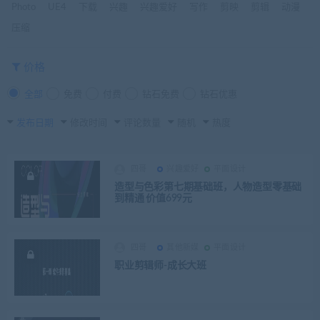
Photo
UE4
下载
兴趣
兴趣爱好
写作
剪映
剪辑
动漫
压缩
价格
全部
免费
付费
钻石免费
钻石优惠
发布日期
修改时间
评论数量
随机
热度
四哥
兴趣爱好
平面设计
造型与色彩第七期基础班，人物造型零基础
到精通 价值699元
四哥
其他新媒
平面设计
职业剪辑师-成长大班