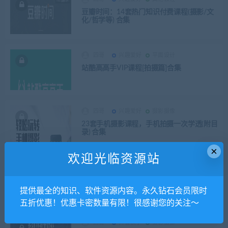
豆瓣时间：14套热门知识付费课程(摄影/文
化/哲学等) 合集
四哥
兴趣爱好
平面设计
站酷高高手VIP课程[拍摄篇]合集
四哥
兴趣爱好
摄影摄像
23套手机摄影课程，手机拍摄一次学透(附目
录) 合集
×
欢迎光临资源站
四哥
其他新媒
抖音快手
传智自习室，ae特效第一季，AE虚拟舞台的
搭建视频
提供最全的知识、软件资源内容。永久钻石会员限时
五折优惠！优惠卡密数量有限！很感谢您的关注～
四哥
抖音快手
摄影摄像