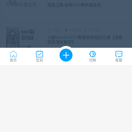
深度之眼 全球AI大赛年度会员
四哥
平面设计
职场专区
小毅blender2022零基础视觉设计课【含画
质高清有素材】
首页
签到
切换
客服
四哥
编程开发
职场专区
零声教育 Linux后台开发架构师（GO+入门
+高级）
四哥
抖音快手
新媒营销
电商大参：抖音短视频实战训练营价值1980
元
四哥
图形设计