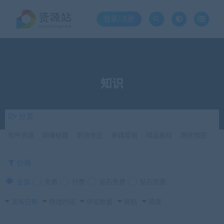
登录/注册
知识
分类
软件资源
网赚秘籍
职场专区
新媒营销
精品教程
两性情感
价格
全部
免费
付费
钻石免费
钻石优惠
发布日期
修改时间
评论数量
随机
热度