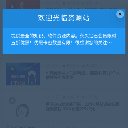
四哥
精品教程
编程开发
图灵学院java架构师vip课程更新第六期 第
×
二、三期 、四期、五期完结 价值10880元
欢迎光临资源站
四哥
编程开发
职场专区
提供最全的知识、软件资源内容。永久钻石会员限时
2023高级Java工程师体系课，原理+实战+源
五折优惠！优惠卡密数量有限！很感谢您的关注～
码，全面覆盖知识体系 价值千元
四哥
其他教程
精品教程
AI精英课从入门到精通，自媒体/育儿/个人
助理等实战案例
四哥
编程开发
职场专区
黑马Java就业线下班，22年6月结课完结版
视频教程(80G) 价值22999元