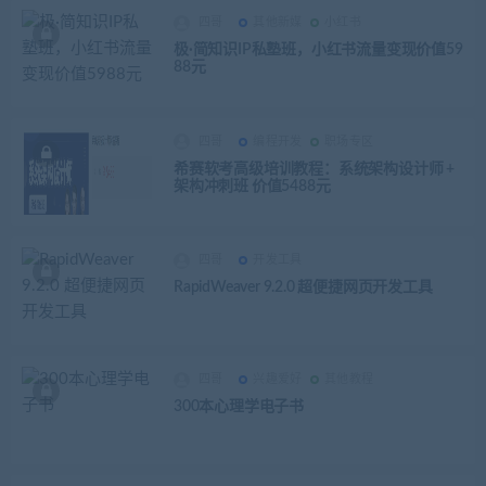
四哥
其他新媒
小红书
极·简知识IP私塾班，小红书流量变现价值59
88元
四哥
编程开发
职场专区
希赛软考高级培训教程：系统架构设计师 +
架构冲刺班 价值5488元
四哥
开发工具
RapidWeaver 9.2.0 超便捷网页开发工具
四哥
兴趣爱好
其他教程
300本心理学电子书