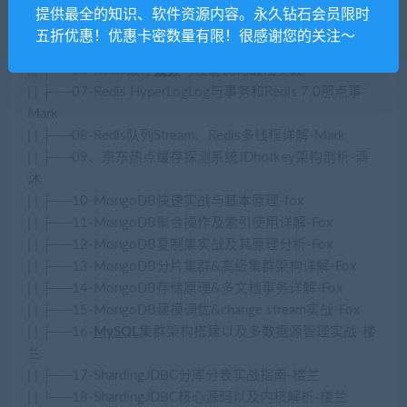
| | ├──04-大厂生产级Redis高并发分布式锁实战-诸葛
提供最全的知识、软件资源内容。永久钻石会员限时
| | ├──05-一线大厂Redis高并发缓存架构实战与性能优化-
五折优惠！优惠卡密数量有限！很感谢您的关注～
诸葛
| | ├──06-Redis缓存
设计
与性能优化最佳实践
| | ├──07-Redis HyperLogLog与事务和Redis 7.0那点事-
Mark
| | ├──08-Redis队列Stream、Redis多线程详解-Mark
| | ├──09、京东热点缓存探测系统JDhotkey架构剖析-清
沐
| | ├──10-MongoDB快速实战与基本原理-fox
| | ├──11-MongoDB聚合操作及索引使用详解-Fox
| | ├──12-MongoDB复制集实战及其原理分析-Fox
| | ├──13-MongoDB分片集群&高级集群架构详解-Fox
| | ├──14-MongoDB存储原理&多文档事务详解-Fox
| | ├──15-MongoDB建模调优&change stream实战-Fox
| | ├──16-
MySQL
集群架构搭建以及多数据源管理实战-楼
兰
| | ├──17-ShardingJDBC分库分表实战指南-楼兰
| | └──18-ShardingJDBC核心源码以及内核解析-楼兰