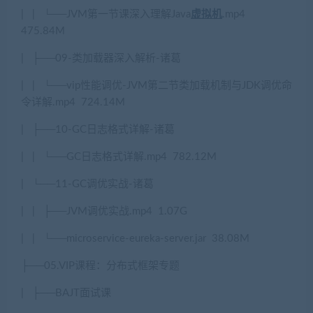
|
|
└──JVM
第一节课深入理解
Java
虚拟机
.mp4
475.84M
|
├
──09-
类加载器深入解析
-
诸葛
|
|
└──vip
性能调优
-JVM
第二节类加载机制与
JDK
调优命
令详解
.mp4
724.14M
|
├
──10-GC
日志格式详解
-
诸葛
|
|
└──GC
日志格式详解
.mp4
782.12M
|
└──11-GC
调优实战
-
诸葛
|
|
├
──JVM
调优实战
.mp4
1.07G
|
|
└──microservice-eureka-server.jar
38.08M
├
──05.VIP
课程：分布式框架专题
|
├
──BAJT
面试课