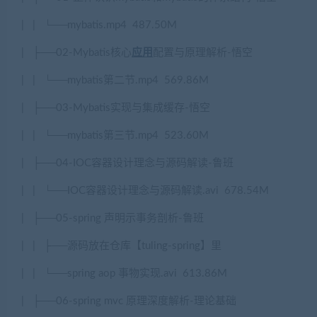
|
|
└──mybatis.mp4
487.50M
|
├
──02-Mybatis
核心
应用
配置与原理解析
-
悟空
|
|
└──mybatis
第二节
.mp4
569.86M
|
├
──03-Mybatis
实现与集成缓存
-
悟空
|
|
└──mybatis
第三节
.mp4
523.60M
|
├
──04-IOC
容器设计理念与源码解读
-
鲁班
|
|
└──IOC
容器设计理念与源码解读
.avi
678.54M
|
├
──05-spring
声明示事务剖析
-
鲁班
|
|
├
──
源码放在仓库【
tuling-spring
】里
|
|
└──spring aop
事物实现
.avi
613.86M
|
├
──06-spring mvc
原理深度解析
-
理论基础