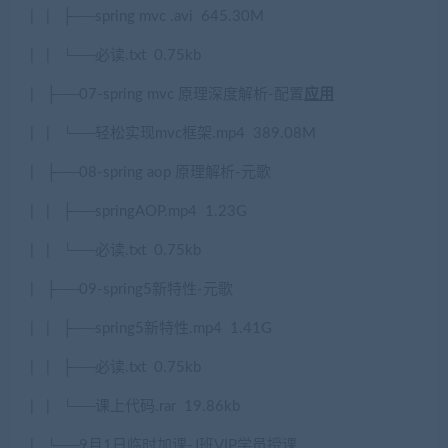
|
|
├
──spring mvc .avi
645.30M
|
|
└──
必读
.txt
0.75kb
|
├
──07-spring mvc
原理深度解析
-
配置
应用
|
|
└──
轻松实现
mvc
框架
.mp4
389.08M
|
├
──08-spring aop
原理解析
-
元歌
|
|
├
──springAOP.mp4
1.23G
|
|
└──
必读
.txt
0.75kb
|
├
──09-spring5
新特性
-
元歌
|
|
├
──spring5
新特性
.mp4
1.41G
|
|
├
──
必读
.txt
0.75kb
|
|
└──
课上代码
.rar
19.86kb
|
└──9
月
1
日临时加课
-J
班
VIP
学员授课