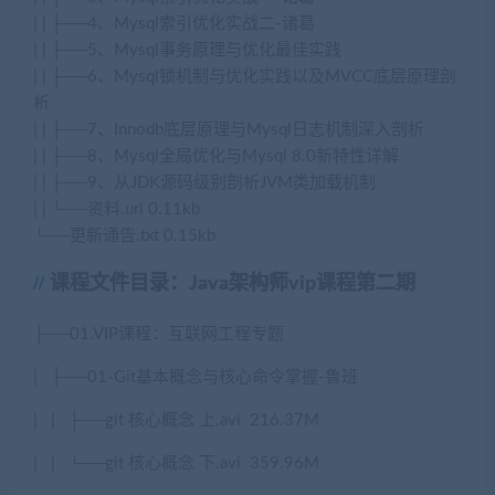
| | ├──4、Mysql索引优化实战二-诸葛
| | ├──5、Mysql事务原理与优化最佳实践
| | ├──6、Mysql锁机制与优化实践以及MVCC底层原理剖
析
| | ├──7、Innodb底层原理与Mysql日志机制深入剖析
| | ├──8、Mysql全局优化与Mysql 8.0新特性详解
| | ├──9、从JDK源码级别剖析JVM类加载机制
| | └──资料.url 0.11kb
└──更新通告.txt 0.15kb
课程文件目录：Java架构师vip课程第二期
├
──01.VIP
课程：互联网工程专题
|
├
──01-Git
基本概念与核心命令掌握
-
鲁班
|
|
├
──git
核心概念
上
.avi
216.37M
|
|
└──git
核心概念
下
.avi
359.96M