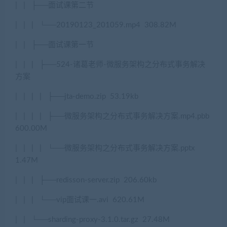
|
|
├
──
面试课第二节
|
|
|
└──20190123_201059.mp4
308.82M
|
|
├
──
面试课第一节
|
|
|
├
──524-
诸葛老师
-
微服务架构之分布式事务解决
方案
|
|
|
|
├
──jta-demo.zip
53.19kb
|
|
|
|
├
──
微服务架构之分布式事务解决方案
.mp4.pbb
600.00M
|
|
|
|
└──
微服务架构之分布式事务解决方案
.pptx
1.47M
|
|
|
├
──redisson-server.zip
206.60kb
|
|
|
└──vip
面试课一
.avi
620.61M
|
|
└──sharding-proxy-3.1.0.tar.gz
27.48M