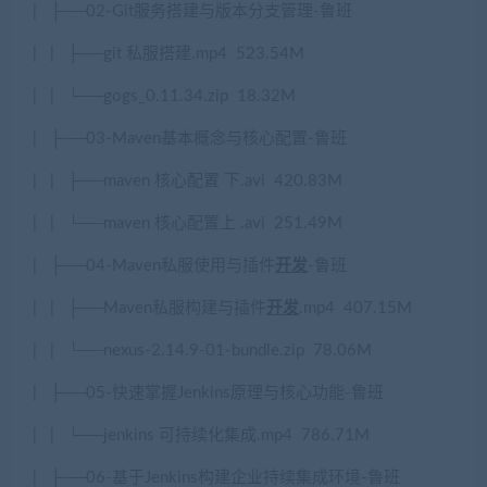
|
├
──02-Git
服务搭建与版本分支管理
-
鲁班
|
|
├
──git
私服搭建
.mp4
523.54M
|
|
└──gogs_0.11.34.zip
18.32M
|
├
──03-Maven
基本概念与核心配置
-
鲁班
|
|
├
──maven
核心配置
下
.avi
420.83M
|
|
└──maven
核心配置上
.avi
251.49M
|
├
──04-Maven
私服使用与插件
开发
-
鲁班
|
|
├
──Maven
私服构建与插件
开发
.mp4
407.15M
|
|
└──nexus-2.14.9-01-bundle.zip
78.06M
|
├
──05-
快速掌握
Jenkins
原理与核心功能
-
鲁班
|
|
└──jenkins
可持续化集成
.mp4
786.71M
|
├
──06-
基于
Jenkins
构建企业持续集成环境
-
鲁班