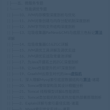
| ├──五、微服务专题
| └──一、性能调优专题
| | ├──10、JVM内存模型深度剖析与优化
| | ├──11、JVM对象创建与内存分配机制深度剖析
| | ├──12、JVM字节码文件结构深度剖析
| | ├──13、垃圾收集器ParNew&CMS与底层三色标记
算法
详解
| | ├──14、垃圾收集器G1&ZGC详解
| | ├──15、JVM调优工具详解及调优实战
| | ├──16、JVM调优实战及常量池详解
| | ├──17、为Java开疆拓土的ZGC深度剖析
| | ├──18、让Java性能提升的JIT深度剖析
| | ├──19、GraalVM云原生时代的Java
虚拟机
| | ├──1、深入理解Mysql索引底层数据结构与
算法
-诸葛
| | ├──20、Tomcat整体架构及其设计精髓分析
| | ├──21、Tomcat 线程模型详解&性能调优
| | ├──22、Tomcat类加载机制及其热加载热部署原理剖析
| | ├──2、Explain详解与索引最佳实践-诸葛
| | ├──3、Mysql索引优化实战一-诸葛