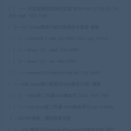
|
|
└──
大型系统持续迭代实践
2018-08-12 20-10-26-
202.mp4
553.71M
|
├
──07-Linux
整体介绍与常用命令使用
-
诸葛
|
|
├
──CentOS-7-x86_64-DVD-1511.zip
3.91G
|
|
├
──linux
（
1
）
.mp4
532.44M
|
|
├
──linux
（
2
）
.avi
486.23M
|
|
└──vmware10+xshell+xftp.zip
531.66M
|
└──08-Linux
用户权限与
shell
脚本介绍
-
诸葛
|
|
├
──linux
第二节课
shell
脚本学习
.avi
764.71M
|
|
└──vip-linux
第二节课
-shell
脚本学习
.zip
4.45kb
├
──02.VIP
课程：源码框架专题
|
├
──01-
整体认识
mybatis
和
mybatis
的体系结构
-
悟空