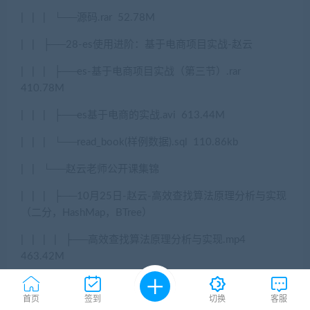
|
|
|
└──
源码
.rar
52.78M
|
|
├
──28-es
使用进阶：基于电商项目实战
-
赵云
|
|
|
├
──es-
基于电商项目实战（第三节）
.rar
410.78M
|
|
|
├
──es
基于电商的实战
.avi
613.44M
|
|
|
└──read_book(
样例数据
).sql
110.86kb
|
|
└──
赵云老师公开课集锦
|
|
|
├
──10
月
25
日
-
赵云
-
高效查找算法原理分析与实现
（二分，
HashMap
，
BTree
）
|
|
|
|
├
──
高效查找算法原理分析与实现
.mp4
463.42M
|
|
|
|
└──
算法分析与设计
-
高效查找
.rar
1.87M
首页
签到
切换
客服