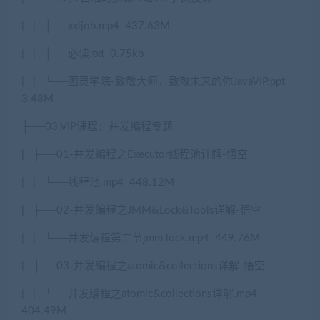
|
|
├
──xxljob.mp4
437.63M
|
|
├
──
必读
.txt
0.75kb
|
|
└──
图灵学院
-
致敬大师，致敬未来的你
JavaVIP.ppt
3.48M
├
──03.VIP
课程：并发编程专题
|
├
──01-
并发编程之
Executor
线程池详解
-
悟空
|
|
└──
线程池
.mp4
448.12M
|
├
──02-
并发编程之
JMM&Lock&Tools
详解
-
悟空
|
|
└──
并发编程第二节
jmm lock.mp4
449.76M
|
├
──03-
并发编程之
atomic&collections
详解
-
悟空
|
|
└──
并发编程之
atomic&collections
详解
.mp4
404.49M