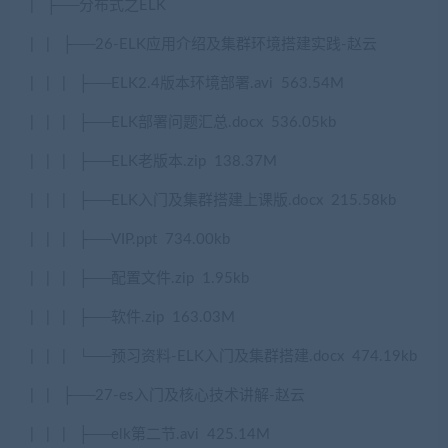
|
├
──
分布式之
ELK
|
|
├
──26-ELK
应用介绍及集群环境搭建实践
-
赵云
|
|
|
├
──ELK2.4
版本环境部署
.avi
563.54M
|
|
|
├
──ELK
部署问题汇总
.docx
536.05kb
|
|
|
├
──ELK
老版本
.zip
138.37M
|
|
|
├
──ELK
入门及集群搭建上课版
.docx
215.58kb
|
|
|
├
──VIP.ppt
734.00kb
|
|
|
├
──
配置文件
.zip
1.95kb
|
|
|
├
──
软件
.zip
163.03M
|
|
|
└──
预习资料
-ELK
入门及集群搭建
.docx
474.19kb
|
|
├
──27-es
入门及核心技术讲解
-
赵云
|
|
|
├
──elk
第二节
.avi
425.14M