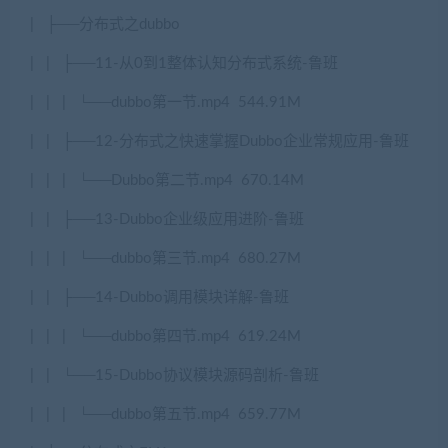
|
├
──
分布式之
dubbo
|
|
├
──11-
从
0
到
1
整体认知分布式系统
-
鲁班
|
|
|
└──dubbo
第一节
.mp4
544.91M
|
|
├
──12-
分布式之快速掌握
Dubbo
企业常规应用
-
鲁班
|
|
|
└──Dubbo
第二节
.mp4
670.14M
|
|
├
──13-Dubbo
企业级应用进阶
-
鲁班
|
|
|
└──dubbo
第三节
.mp4
680.27M
|
|
├
──14-Dubbo
调用模块详解
-
鲁班
|
|
|
└──dubbo
第四节
.mp4
619.24M
|
|
└──15-Dubbo
协议模块源码剖析
-
鲁班
|
|
|
└──dubbo
第五节
.mp4
659.77M