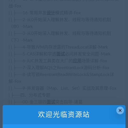
战-Fox
| | ├──16-常用并发
设计
模式精讲-Fox
| | ├──2-从0开始深入理解并发、线程与等待通知机制
（中）-Mark
| | ├──3-从0开始深入理解并发、线程与等待通知机制
（下）-Mark
| | ├──4-导致JVM内存泄露的ThreadLocal详解-Mark
| | ├──5-CAS详解和学透
面试
必问并发安全问题-Mark
| | ├──6-JUC并发工具类在大厂的
应用
场景详解-Fox
| | ├──7-深入理解AQS之ReentrantLock源码分析-Fox
| | ├──8-读写锁ReentrantReadWriteLock&StampLock详
解-Fox
| | └──9-并发容器（Map、List、Set）实战及其原理-Fox
| ├──四、分布式专题
| | ├──00-金三银四
面试
突击指导-诸葛
| | ├──01-Redis核心数据结构实战与高性能原理剖析
×
欢迎光临资源站
| | ├──02-Redis持久化、主从与哨兵架构详解
| | ├──03-Redis Cluster集群运维与核心原理剖析