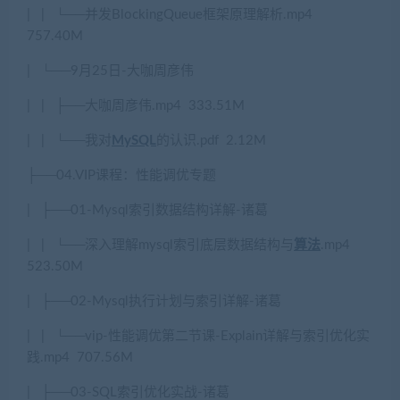
|
|
└──
并发
BlockingQueue
框架原理解析
.mp4
757.40M
|
└──9
月
25
日
-
大咖周彦伟
|
|
├
──
大咖周彦伟
.mp4
333.51M
|
|
└──
我对
MySQL
的认识
.pdf
2.12M
├
──04.VIP
课程：性能调优专题
|
├
──01-Mysql
索引数据结构详解
-
诸葛
|
|
└──
深入理解
mysql
索引底层数据结构与
算法
.mp4
523.50M
|
├
──02-Mysql
执行计划与索引详解
-
诸葛
|
|
└──vip-
性能调优第二节课
-Explain
详解与索引优化实
践
.mp4
707.56M
|
├
──03-SQL
索引优化实战
-
诸葛