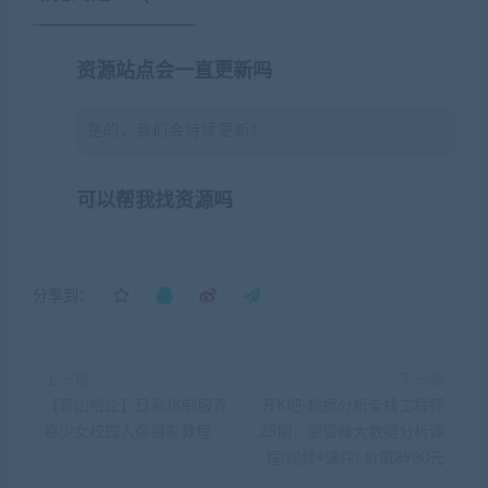
资源站点会一直更新吗
是的，我们会持续更新！
可以帮我找资源吗
分享到：
上一篇
下一篇
【青山裕企】日系JK制服青
开K吧-数据分析全栈工程师
春少女校园人像摄影教程
25期，廖雪峰大数据分析课
程(视频+课件) 价值8980元