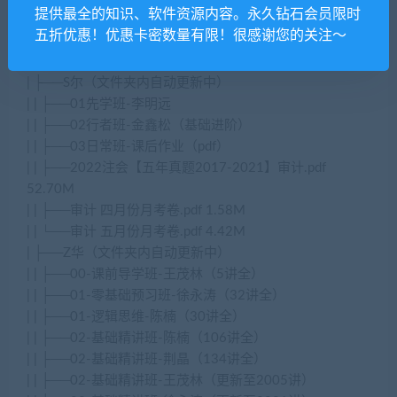
提供最全的知识、软件资源内容。永久钻石会员限时
| | ├──03-习题班-凌紫绮（更新至26讲）
五折优惠！优惠卡密数量有限！很感谢您的关注～
| | ├──04-复盘班-凌紫绮（更新至07讲）
| | └──10-章节练习
| ├──S尔（文件夹内自动更新中）
| | ├──01先学班-李明远
| | ├──02行者班-金鑫松（基础进阶）
| | ├──03日常班-课后作业（pdf）
| | ├──2022注会【五年真题2017-2021】审计.pdf
52.70M
| | ├──审计 四月份月考卷.pdf 1.58M
| | └──审计 五月份月考卷.pdf 4.42M
| ├──Z华（文件夹内自动更新中）
| | ├──00-课前导学班-王茂林（5讲全）
| | ├──01-零基础预习班-徐永涛（32讲全）
| | ├──01-逻辑思维-陈楠（30讲全）
| | ├──02-基础精讲班-陈楠（106讲全）
| | ├──02-基础精讲班-荆晶（134讲全）
| | ├──02-基础精讲班-王茂林（更新至2005讲）