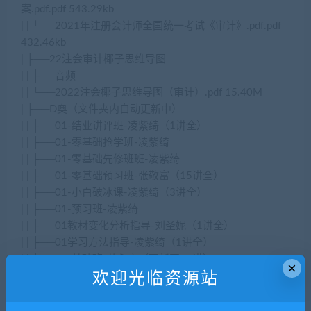
案.pdf.pdf 543.29kb
| | └──2021年注册会计师全国统一考试《审计》.pdf.pdf
432.46kb
| ├──22注会审计椰子思维导图
| | ├──音频
| | └──2022注会椰子思维导图（审计）.pdf 15.40M
| ├──D奥（文件夹内自动更新中）
| | ├──01-结业讲评班-凌紫绮（1讲全）
| | ├──01-零基础抢学班-凌紫绮
| | ├──01-零基础先修班班-凌紫绮
| | ├──01-零基础预习班-张敬富（15讲全）
| | ├──01-小白破冰课-凌紫绮（3讲全）
| | ├──01-预习班-凌紫绮
| | ├──01教材变化分析指导-刘圣妮（1讲全）
| | ├──01学习方法指导-凌紫绮（1讲全）
| | ├──02-基础班-范永亮（更新至91讲）
×
欢迎光临资源站
| | ├──02-基础班-凌紫绮（更新至108讲）
| | ├──02-基础班-张敬富（更新至68讲）
| | ├──02-基础精讲班-刘圣妮（更新至125讲）