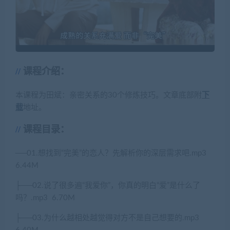
课程介绍：
本课程为田斌：亲密关系的30个修炼技巧。文章底部附
下
载
地址。
课程目录：
──01.
想找到
“
完美
”
的恋人？先解析你的深层需求吧
.mp3
6.44M
├
──02.
说了很多遍
“
我爱你
”
，你真的明白
“
爱
”
是什么了
吗？
.mp3
6.70M
├
──03.
为什么越相处越觉得对方不是自己想要的
.mp3