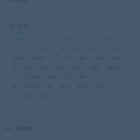
金融理财
热门标签
Adobe
Android
Java
Markdown
MySQL
Office
Photo
PHP
Sketch
下载
兴趣
写作
剪辑
压缩
图像处理
屏幕录制
应用
开发
微信
思维导图
投资
搜索
摄影
播放器
故事
效率工具
数据库
数据恢复
日历
日程管理
格式转换
爱好
理财
知识
笔记
算法
系统清理
绘图
虚拟机
视频编辑
解压
设计
运营
阅读
面试
相关推荐