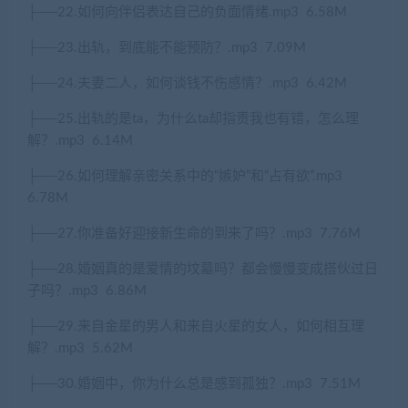
├
──22.
如何向伴侣表达自己的负面情绪
.mp3
6.58M
├
──23.
出轨，到底能不能预防？
.mp3
7.09M
├
──24.
夫妻二人，如何谈钱不伤感情？
.mp3
6.42M
├
──25.
出轨的是
ta
，为什么
ta
却指责我也有错，怎么理
解？
.mp3
6.14M
├
──26.
如何理解亲密关系中的
“
嫉妒
”
和
“
占有欲
”.mp3
6.78M
├
──27.
你准备好迎接新生命的到来了吗？
.mp3
7.76M
├
──28.
婚姻真的是爱情的坟墓吗？都会慢慢变成搭伙过日
子吗？
.mp3
6.86M
├
──29.
来自金星的男人和来自火星的女人，如何相互理
解？
.mp3
5.62M
├
──30.
婚姻中，你为什么总是感到孤独？
.mp3
7.51M