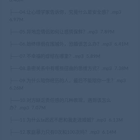
6.40M
├
──04.
让心理学家告诉你，究竟什么是安全感？
.mp3
6.97M
├
──05.
异地恋情侣如何让感情保鲜？
.mp3
7.89M
├
──06.
始终徘徊在围城外，恐婚该怎么办？
.mp3
6.41M
├
──07.
不幸福的症结在哪里？
.mp3
5.89M
├
──08.
亲密关系中有哪些扭曲的思维方式？
.mp3
7.38M
├
──09.
为什么陪你经历的人，最后不能陪你一生？
.mp3
6.26M
├
──10.
对方缺乏责任感的几种表现，遇到该怎么
办？
.mp3
7.07M
├
──11.
为什么
ta
迟迟不愿和我走进婚姻？
.mp3
6.13M
├
──12.
家庭暴力只有
0
次和
100
次吗？
.mp3
6.14M