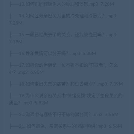
├
──13.
如何正确理解男人的脆弱和愤怒
.mp3
7.28M
├
──14.
如何区分亲密关系里的冷处理和冷暴力？
.mp3
7.28M
├
──15.
一段已经失去了的关系，还能被挽回吗？
.mp3
7.19M
├
──16.
性和爱情可以分开吗？
.mp3
6.30M
├
──17.
如果你的伴侣是一位不折不扣的
“
索取者
”
，怎么
办？
.mp3
6.95M
├
──18.
如何走出失恋的痛苦？和过去告别？
.mp3
7.39M
├
──19.
为什么说亲密关系中
“
情绪反馈
”
决定了整段关系的
质量？
.mp3
5.82M
├
──20.
沟通中有哪些不得不知的潜台词？
.mp3
7.56M
├
──21.
如何避免，亲密关系中的
“
鸡同鸭讲
”.mp3
6.56M