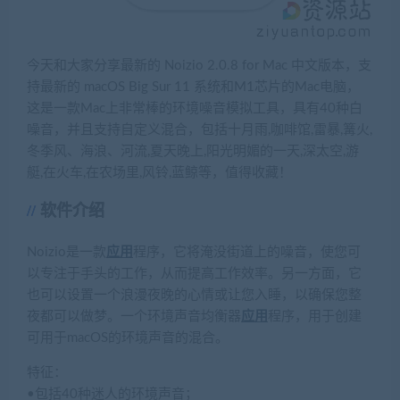
今天和大家分享最新的 Noizio 2.0.8 for Mac 中文版本，支
持最新的 macOS Big Sur 11 系统和M1芯片的Mac电脑，
这是一款Mac上非常棒的环境噪音模拟工具，具有40种白
噪音，并且支持自定义混合，包括十月雨,咖啡馆,雷暴,篝火,
冬季风、海浪、河流,夏天晚上,阳光明媚的一天,深太空,游
艇,在火车,在农场里,风铃,蓝鲸等，值得收藏！
软件介绍
Noizio是一款
应用
程序，它将淹没街道上的噪音，使您可
以专注于手头的工作，从而提高工作效率。另一方面，它
也可以设置一个浪漫夜晚的心情或让您入睡，以确保您整
夜都可以做梦。一个环境声音均衡器
应用
程序，用于创建
可用于macOS的环境声音的混合。
特征：
•包括40种迷人的环境声音；