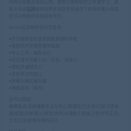
何场合设置合适的心情。使用它来帮助您工作或学习，或
者允许该
应用
程序的声音将您带到满月下舒适的篝火旁或
您可以想象的任何其他地方。
Noizio应用程序将对您有用：
•作为按摩音乐或瑜伽和冥想的声音
•放松的声音使您睡得香甜
•专心工作，避免分心
•经过漫长而累人的一天后，请放心
•放松并减轻压力
•安抚哭泣的婴儿
•舒缓头痛和偏头痛
•掩盖耳鸣（耳鸣）
还可以帮助：
缓解焦虑|深度睡眠专注与专心|管理压力|关系|打破习惯幸
福|感激|自尊|爱心|宽恕|非判决|通勤上班或上学|大学正念|
工作正念|冥想冷静的孩子