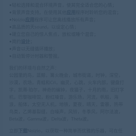
•轻松选择和混合环境声音，使其完全适合您的心情；
•背景声音支持。在使用其他
应用
程序时聆听您的混音；
•Noizio
应用
程序可让您离线播放所有声音；
•高品质的天sound，以设定心情；
•建立您自己的惊人焦点，放松或睡个混音；
•简约
设计
；
•声音以无缝循环播放；
•自动暂停计时器和警报。
我们的环境与自然之声：
公园里的鸟，蓝鲸，篝火晚会，城市街道，时钟，深空，
沙漠，农场，青蛙和Cri，幽灵，心跳，火车内部，键盘打
字，凯蒂·珀尔，神奇的编钟，夜猫子，十月的雨，旧打字
机，巴黎咖啡馆，粉红噪音，游乐场，河流，帆船，海
浪，船体，太空无人机，地铁，夏夜，晴天，雷暴，热带
鸟类，乙烯基裂缝，白噪声，风铃，冬季风，阿尔法波，
Beta波，Gamma波，Delta波，Theta波。
立即
下载
Noizio，以获取一种简单而优雅的乐器，可在任