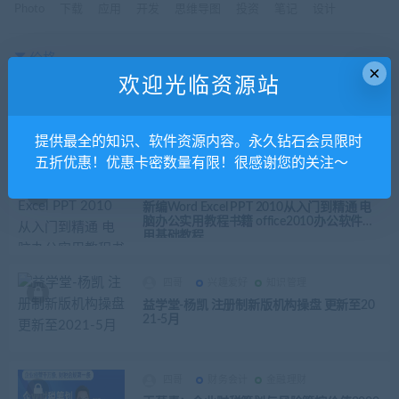
Photo
下载
应用
开发
思维导图
投资
笔记
设计
价格
×
欢迎光临资源站
全部
免费
付费
钻石免费
钻石优惠
发布日期
修改时间
评论数量
随机
热度
提供最全的知识、软件资源内容。永久钻石会员限时
五折优惠！优惠卡密数量有限！很感谢您的关注～
四哥
其他教程
知识管理
新编Word Excel PPT 2010从入门到精通 电
脑办公实用教程书籍 office2010办公软件应
用基础教程
四哥
兴趣爱好
知识管理
益学堂-杨凯 注册制新版机构操盘 更新至20
21-5月
四哥
财务会计
金融理财